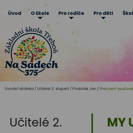
Úvod
O škole
Pro rodiče
Pro děti
Škol
Základní
Úvodní stránka
/
Učitelé 2. stupeň
/
Podolák Jan
/
Pracovní vyučová
škola
Třeboň
Učitelé 2.
MY 