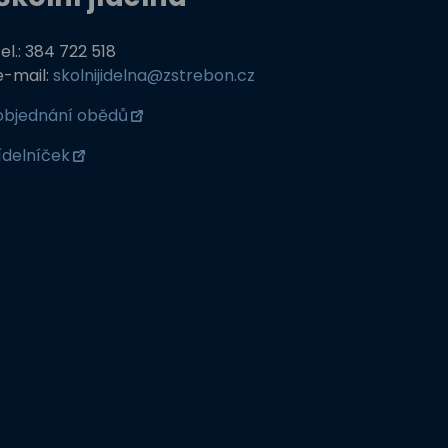
tel.: 384 722 518
e-mail:
skolnijidelna@zstrebon.cz
objednání obědů
jídelníček