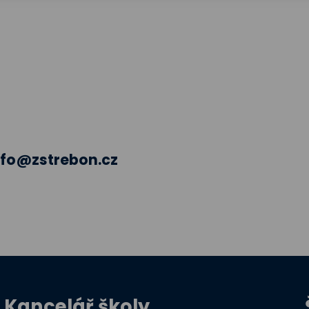
nfo@zstrebon.cz
Kancelář školy