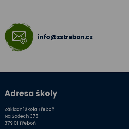
Škola bez hranic 2018 - 2019
Šablony II.
info@zstrebon.cz
Šablony 2016
Celé Česko čte dětem
Zdravá pětka
Hravě žij zdravě
Adresa školy
Moderní technologie ve výuce
Základní škola Třeboň
ZŠ Třeboň, Na Sadech jede do E
Na Sadech 375
379 01 Třeboň
Tvořivá dílna žáků ZŠ Třeboň