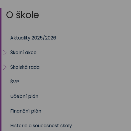
O škole
Aktuality 2025/2026
Školní akce
Školská rada
2025/2026
ŠVP
2024/2025
Volby 2017
Učební plán
2023/2024
Volby 2020
Finanční plán
2022/2023
Volby 2023
Historie a současnost školy
2021/2022