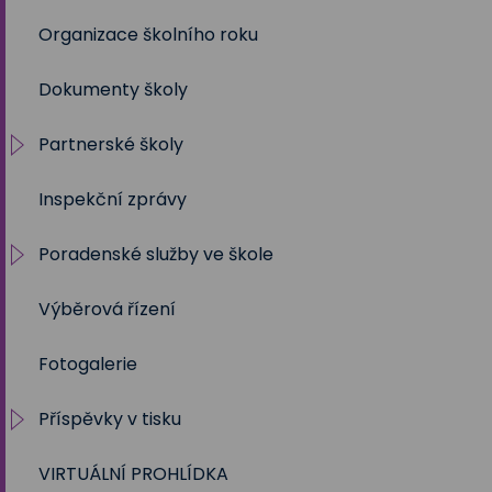
Organizace školního roku
2020/2021
Dokumenty školy
2019/2020
Partnerské školy
2018/2019
Inspekční zprávy
2017/2018
Projekty
Poradenské služby ve škole
2016/2017
Výběrová řízení
2015/2016
Výchovný a kariérní poradce
Fotogalerie
2014/2015
Metodik prevence
Příspěvky v tisku
2013/2014
Školní psycholog
VIRTUÁLNÍ PROHLÍDKA
2012/2013
Sociální pedagog
Školní rok 2023 - 2024