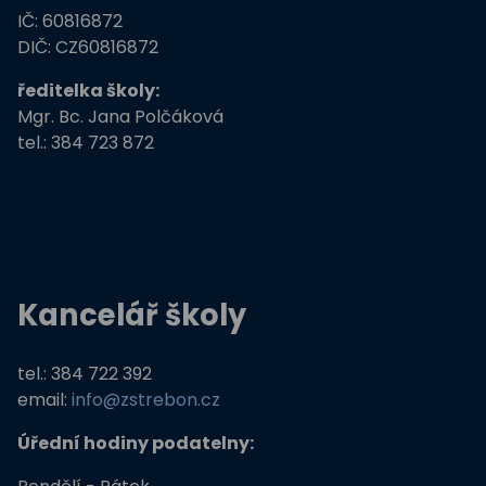
IČ: 60816872
Zdravé město Třeboň a ZŠ
DIČ: CZ60816872
ředitelka školy:
Stromy, skřeti, dřeváci
Mgr. Bc. Jana Polčáková
tel.: 384 723 872
EU peníze školám
Živá zahrada
Kreativní a kompetentní učitel
Kancelář školy
Němčina nekouše
Podpora programů prevence krim
tel.: 384 722 392
email:
info@zstrebon.cz
Úřední hodiny podatelny: