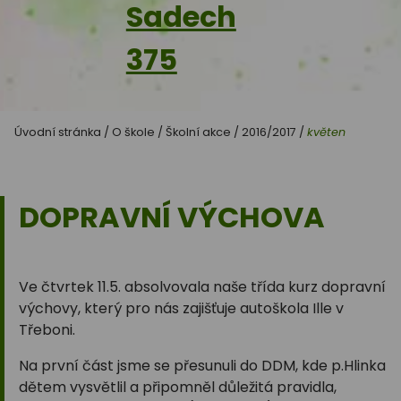
Sadech
375
Úvodní stránka
/
O škole
/
Školní akce
/
2016/2017
/
květen
DOPRAVNÍ VÝCHOVA
Ve čtvrtek 11.5. absolvovala naše třída kurz dopravní
výchovy, který pro nás zajišťuje autoškola Ille v
Třeboni.
Na první část jsme se přesunuli do DDM, kde p.Hlinka
dětem vysvětlil a připomněl důležitá pravidla,