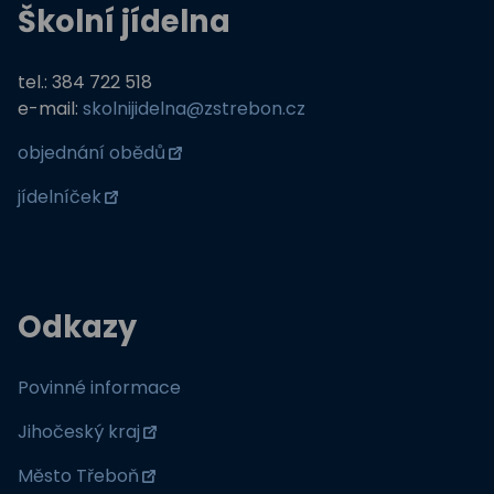
Školní jídelna
tel.: 384 722 518
e-mail:
skolnijidelna@zstrebon.cz
objednání obědů
jídelníček
Odkazy
Povinné informace
Jihočeský kraj
Město Třeboň