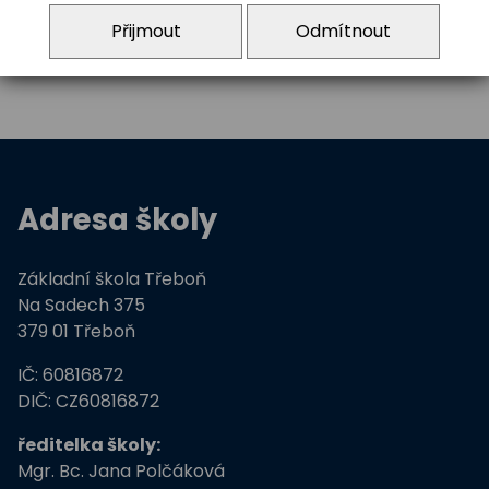
info@zstrebon.cz
Přijmout
Odmítnout
Adresa školy
Základní škola Třeboň
Na Sadech 375
379 01 Třeboň
IČ: 60816872
DIČ: CZ60816872
ředitelka školy:
Mgr. Bc. Jana Polčáková