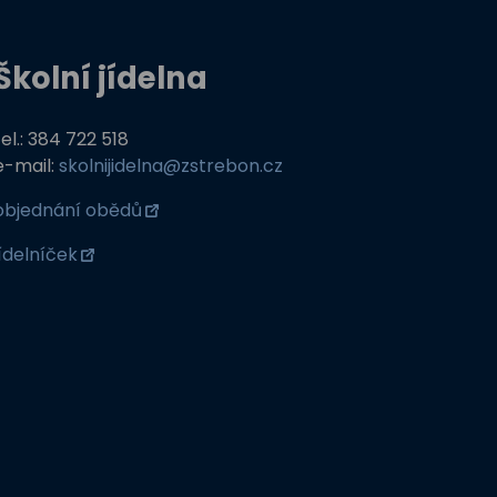
Školní jídelna
tel.: 384 722 518
e-mail:
skolnijidelna@zstrebon.cz
objednání obědů
jídelníček