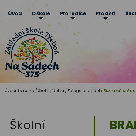
Úvod
O škole
Pro rodiče
Pro děti
Škol
Základní
Úvodní stránka
/
Školní jídelna
/
Fotogalerie jídel
/
Bezmasé pokrmy
škola
Třeboň
Školní
BRA