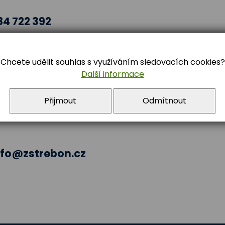
84 722 392
Chcete udělit souhlas s využíváním sledovacích cookies?
Další informace
Přijmout
Odmítnout
nfo@zstrebon.cz