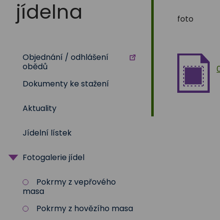
Na
jídelna
foto
Sadech
Objednání / odhlášení
375
obědů
Dokumenty ke stažení
Aktuality
Jídelní lístek
Fotogalerie jídel
Pokrmy z vepřového
masa
Pokrmy z hovězího masa