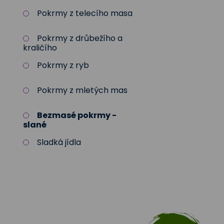
Pokrmy z telecího masa
Pokrmy z drůbežího a
kraličího
Pokrmy z ryb
Pokrmy z mletých mas
Bezmasé pokrmy -
slané
Sladká jídla