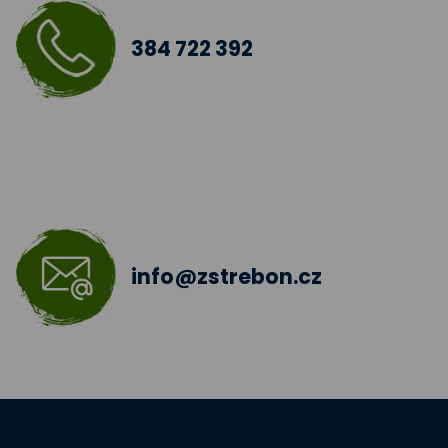
Doučování žáků škol
384 722 392
Šablony III
Jazyková učebna
Škola bez hranic 2018 - 2019
Šablony II.
info@zstrebon.cz
Šablony 2016
Celé Česko čte dětem
Zdravá pětka
Hravě žij zdravě