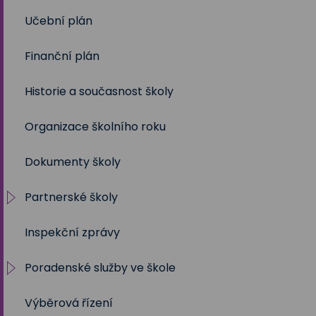
Učební plán
2023/2024
Volby 2020
Finanční plán
2022/2023
Volby 2023
Historie a současnost školy
2021/2022
Organizace školního roku
2020/2021
Dokumenty školy
2019/2020
Partnerské školy
2018/2019
Inspekční zprávy
2017/2018
Projekty
Poradenské služby ve škole
2016/2017
Výběrová řízení
2015/2016
Výchovný a kariérní poradce