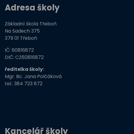
Adresa školy
Moderní technologie ve výuce
Základní škola Třeboň
ZŠ Třeboň, Na Sadech jede do E
Na Sadech 375
379 01 Třeboň
Tvořivá dílna žáků ZŠ Třeboň
IČ: 60816872
Zdravé město Třeboň a ZŠ
DIČ: CZ60816872
ředitelka školy:
Stromy, skřeti, dřeváci
Mgr. Bc. Jana Polčáková
tel.: 384 723 872
EU peníze školám
Živá zahrada
Kreativní a kompetentní učitel
Kancelář školy
Němčina nekouše