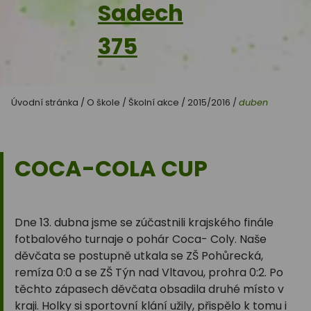
Sadech
375
Úvodní stránka
/
O škole
/
Školní akce
/
2015/2016
/
duben
COCA-COLA CUP
Dne 13. dubna jsme se zúčastnili krajského finále
fotbalového turnaje o pohár Coca- Coly. Naše
děvčata se postupně utkala se ZŠ Pohůrecká,
remíza 0:0 a se ZŠ Týn nad Vltavou, prohra 0:2. Po
těchto zápasech děvčata obsadila druhé místo v
kraji. Holky si sportovní klání užily, přispělo k tomu i