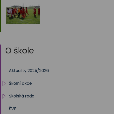
O škole
Aktuality 2025/2026
Školní akce
Školská rada
2025/2026
ŠVP
2024/2025
Volby 2017