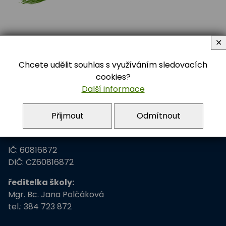
✕
Chcete udělit souhlas s využíváním sledovacích
Adresa školy
cookies?
Další informace
Základní škola Třeboň
Přijmout
Odmítnout
Na Sadech 375
379 01 Třeboň
IČ: 60816872
DIČ: CZ60816872
ředitelka školy:
Mgr. Bc. Jana Polčáková
tel.: 384 723 872