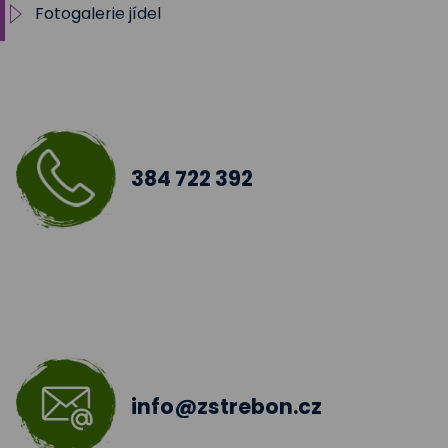
Fotogalerie jídel
Pokrmy z vepřového masa
Pokrmy z hovězího masa
Pokrmy z telecího masa
384 722 392
Pokrmy z drůbežího a kraličího
Pokrmy z ryb
Pokrmy z mletých mas
Bezmasé pokrmy -slané
info@zstrebon.cz
Sladká jídla