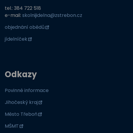
tel.: 384 722 518
e-mail:
skolnijidelna@zstrebon.cz
objednání obědů
jídelníček
Odkazy
Povinné informace
Jihočeský kraj
Město Třeboň
MŠMT