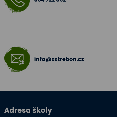
Šablony III
Jazyková učebna
Škola bez hranic 2018 - 2019
Šablony II.
info@zstrebon.cz
Šablony 2016
Celé Česko čte dětem
Zdravá pětka
Hravě žij zdravě
Adresa školy
Moderní technologie ve výuce