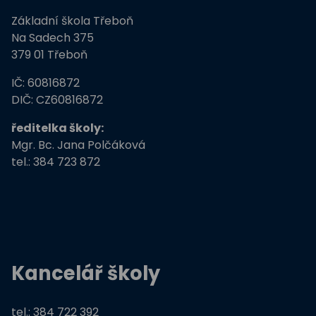
Základní škola Třeboň
ZŠ Třeboň, Na Sadech jede do E
Na Sadech 375
379 01 Třeboň
Tvořivá dílna žáků ZŠ Třeboň
IČ: 60816872
Zdravé město Třeboň a ZŠ
DIČ: CZ60816872
ředitelka školy:
Stromy, skřeti, dřeváci
Mgr. Bc. Jana Polčáková
tel.: 384 723 872
EU peníze školám
Živá zahrada
Kreativní a kompetentní učitel
Kancelář školy
Němčina nekouše
Podpora programů prevence krim
tel.: 384 722 392