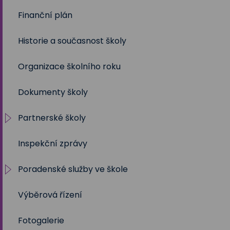
Finanční plán
2022/2023
Volby 2023
Historie a současnost školy
2021/2022
Organizace školního roku
2020/2021
Dokumenty školy
2019/2020
Partnerské školy
2018/2019
Inspekční zprávy
2017/2018
Projekty
Poradenské služby ve škole
2016/2017
Výběrová řízení
2015/2016
Výchovný a kariérní poradce
Fotogalerie
2014/2015
Metodik prevence