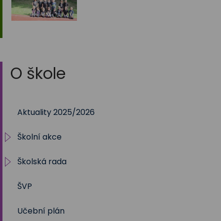
O škole
Aktuality 2025/2026
Školní akce
Školská rada
2025/2026
ŠVP
2024/2025
Volby 2017
Učební plán
2023/2024
Volby 2020