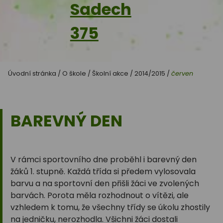
Sadech
375
Úvodní stránka
/
O škole
/
Školní akce
/
2014/2015
/
červen
BAREVNÝ DEN
V rámci sportovního dne proběhl i barevný den
žáků 1. stupně. Každá třída si předem vylosovala
barvu a na sportovní den přišli žáci ve zvolených
barvách. Porota měla rozhodnout o vítězi, ale
vzhledem k tomu, že všechny třídy se úkolu zhostily
na jedničku, nerozhodla. Všichni žáci dostali