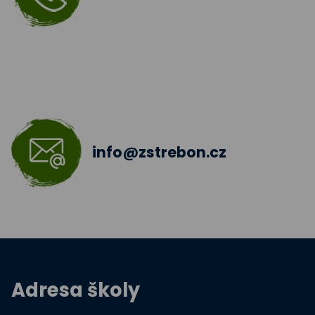
Šablony III
Jazyková učebna
Škola bez hranic 2018 - 2019
Šablony II.
info@zstrebon.cz
Šablony 2016
Celé Česko čte dětem
Zdravá pětka
Hravě žij zdravě
Adresa školy
Moderní technologie ve výuce