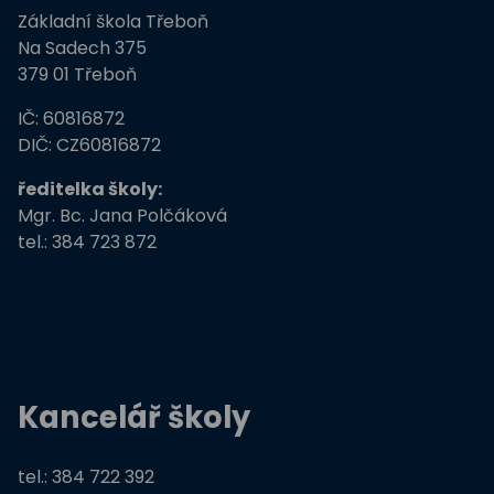
Základní škola Třeboň
ZŠ Třeboň, Na Sadech jede do E
Na Sadech 375
379 01 Třeboň
Tvořivá dílna žáků ZŠ Třeboň
IČ: 60816872
Zdravé město Třeboň a ZŠ
DIČ: CZ60816872
ředitelka školy:
Stromy, skřeti, dřeváci
Mgr. Bc. Jana Polčáková
tel.: 384 723 872
EU peníze školám
Živá zahrada
Kreativní a kompetentní učitel
Kancelář školy
Němčina nekouše
Podpora programů prevence krim
tel.: 384 722 392