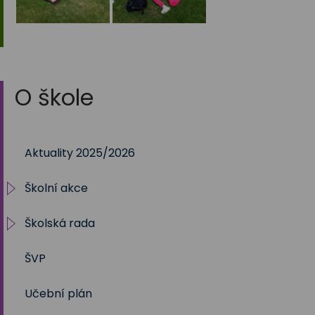
O škole
Aktuality 2025/2026
Školní akce
Školská rada
2025/2026
ŠVP
2024/2025
Volby 2017
Učební plán
2023/2024
Volby 2020