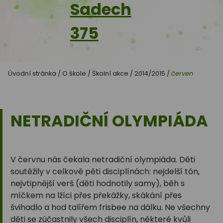
Sadech
375
Úvodní stránka
/
O škole
/
Školní akce
/
2014/2015
/
červen
NETRADIČNÍ OLYMPIÁDA
V červnu nás čekala netradiční olympiáda. Děti
soutěžily v celkově pěti disciplínách: nejdelší tón,
nejvtipnější verš (děti hodnotily samy), běh s
míčkem na lžíci přes překážky, skákání přes
švihadlo a hod talířem frisbee na dálku. Ne všechny
děti se zúčastnily všech disciplín, některé kvůli