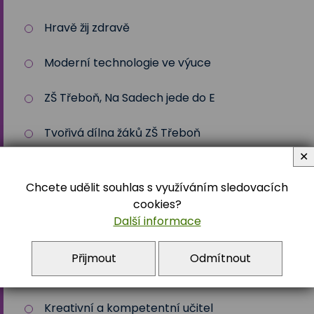
Hravě žij zdravě
Moderní technologie ve výuce
ZŠ Třeboň, Na Sadech jede do E
Tvořivá dílna žáků ZŠ Třeboň
✕
Zdravé město Třeboň a ZŠ
Chcete udělit souhlas s využíváním sledovacích
Stromy, skřeti, dřeváci
cookies?
Další informace
EU peníze školám
Přijmout
Odmítnout
Živá zahrada
Kreativní a kompetentní učitel