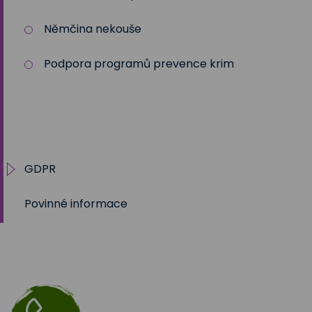
Němčina nekouše
Podpora programů prevence krim
GDPR
Povinné informace
Práva subjektu
Tabulky účelů zpracování