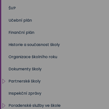
ŠVP
2024/2025
Volby 2017
Učební plán
2023/2024
Volby 2020
Finanční plán
2022/2023
Volby 2023
Historie a současnost školy
2021/2022
Organizace školního roku
2020/2021
Dokumenty školy
2019/2020
Partnerské školy
2018/2019
Inspekční zprávy
2017/2018
Projekty
Poradenské služby ve škole
2016/2017