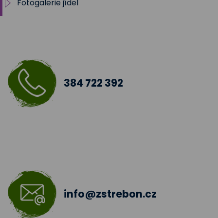
Fotogalerie jídel
Pokrmy z vepřového masa
Pokrmy z hovězího masa
Pokrmy z telecího masa
384 722 392
Pokrmy z drůbežího a kraličího
Pokrmy z ryb
Pokrmy z mletých mas
Bezmasé pokrmy -slané
info@zstrebon.cz
Sladká jídla