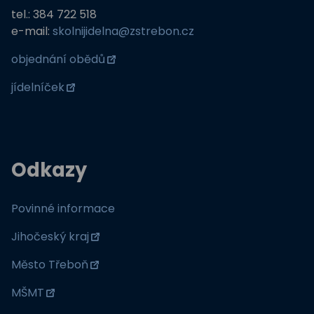
tel.: 384 722 518
e-mail:
skolnijidelna@zstrebon.cz
objednání obědů
jídelníček
Odkazy
Povinné informace
Jihočeský kraj
Město Třeboň
MŠMT