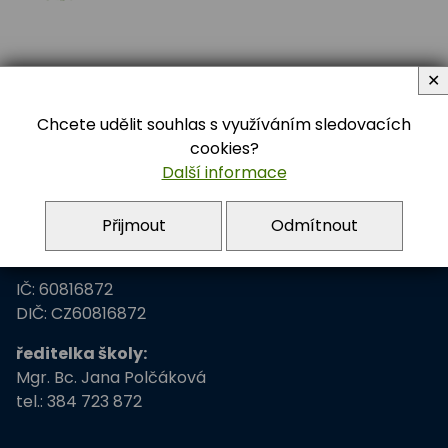
✕
Chcete udělit souhlas s využíváním sledovacích
Adresa školy
cookies?
Další informace
Základní škola Třeboň
Přijmout
Odmítnout
Na Sadech 375
379 01 Třeboň
IČ: 60816872
DIČ: CZ60816872
ředitelka školy:
Mgr. Bc. Jana Polčáková
tel.: 384 723 872