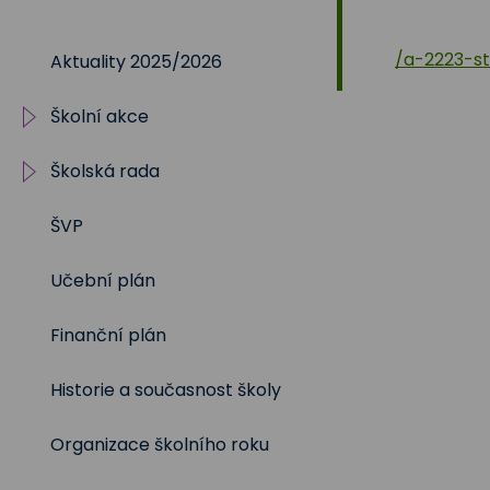
Na
/a-2223-st
Aktuality 2025/2026
Sadech
Školní akce
375
Školská rada
2025/2026
ŠVP
2024/2025
Volby 2017
Učební plán
2023/2024
Volby 2020
Finanční plán
2022/2023
Volby 2023
Historie a současnost školy
2021/2022
Organizace školního roku
2020/2021