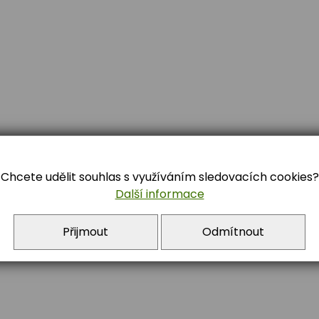
Chcete udělit souhlas s využíváním sledovacích cookies?
Další informace
84 722 392
Přijmout
Odmítnout