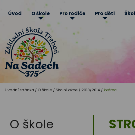
Úvod
O škole
Pro rodiče
Pro děti
Škol
Základní
Úvodní stránka
/
O škole
/
Školní akce
/
2013/2014
/
květen
škola
Třeboň
O škole
STR