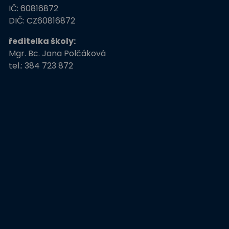
ZŠ
IČ: 60816872
Stromy, skřeti, dřeváci
DIČ: CZ60816872
ředitelka školy:
EU peníze školám
Mgr. Bc. Jana Polčáková
tel.: 384 723 872
Živá zahrada
Kreativní a kompetentní
učitel
Němčina nekouše
Podpora programů
prevence krim