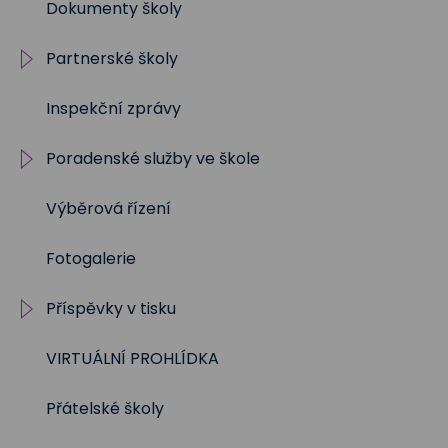
Dokumenty školy
2019/2020
Partnerské školy
2018/2019
Inspekční zprávy
2017/2018
Projekty
Poradenské služby ve škole
2016/2017
Výběrová řízení
2015/2016
Výchovný a kariérní
poradce
Fotogalerie
2014/2015
Metodik prevence
Příspěvky v tisku
2013/2014
Školní psycholog
VIRTUÁLNÍ PROHLÍDKA
2012/2013
Školní rok 2023 - 2024
Sociální pedagog
Přátelské školy
Školní rok 2024 - 2025
Speciální pedagog