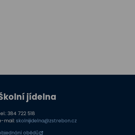
Školní jídelna
tel.: 384 722 518
e-mail:
skolnijidelna@zstrebon.cz
objednání obědů