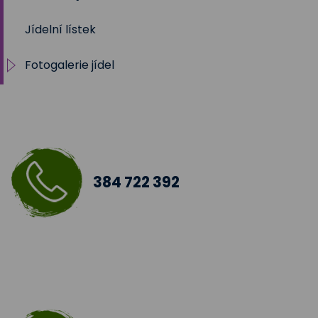
Jídelní lístek
Fotogalerie jídel
Pokrmy z vepřového masa
Pokrmy z hovězího masa
Pokrmy z telecího masa
384 722 392
Pokrmy z drůbežího a kraličího
Pokrmy z ryb
Pokrmy z mletých mas
Bezmasé pokrmy -slané