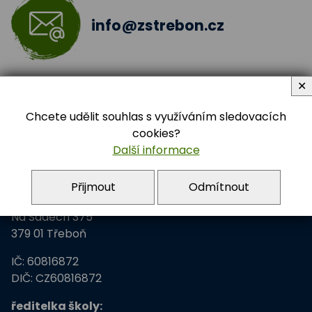
info@zstrebon.cz
Sladká jídla
✕
Chcete udělit souhlas s využíváním sledovacích
cookies?
Další informace
Adresa školy
Přijmout
Odmítnout
Základní škola Třeboň
Na Sadech 375
379 01 Třeboň
IČ: 60816872
DIČ: CZ60816872
ředitelka školy: