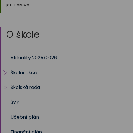
je D. Haisová.
O škole
Aktuality 2025/2026
Školní akce
Školská rada
2025/2026
ŠVP
2024/2025
Volby 2017
Učební plán
2023/2024
Volby 2020
Finanční plán
2022/2023
Volby 2023