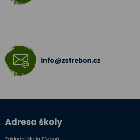
Šablony III
Jazyková učebna
Škola bez hranic 2018 - 2019
Šablony II.
info@zstrebon.cz
Šablony 2016
Celé Česko čte dětem
Zdravá pětka
Hravě žij zdravě
Adresa školy
Moderní technologie ve výuce
Základní škola Třeboň