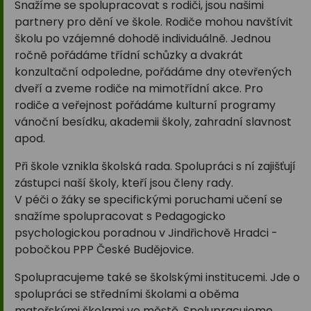
Snažíme se spolupracovat s rodiči, jsou našimi
partnery pro dění ve škole. Rodiče mohou navštívit
školu po vzájemné dohodě individuálně. Jednou
ročně pořádáme třídní schůzky a dvakrát
konzultační odpoledne, pořádáme dny otevřených
dveří a zveme rodiče na mimotřídní akce. Pro
rodiče a veřejnost pořádáme kulturní programy
vánoční besídku, akademii školy, zahradní slavnost
apod.
Při škole vznikla školská rada. Spolupráci s ní zajišťují
zástupci naší školy, kteří jsou členy rady.
V péči o žáky se specifickými poruchami učení se
snažíme spolupracovat s Pedagogicko
psychologickou poradnou v Jindřichově Hradci -
pobočkou PPP České Budějovice.
Spolupracujeme také se školskými institucemi. Jde o
spolupráci se středními školami a oběma
mateřskými školami ve městě. Spolupracujeme