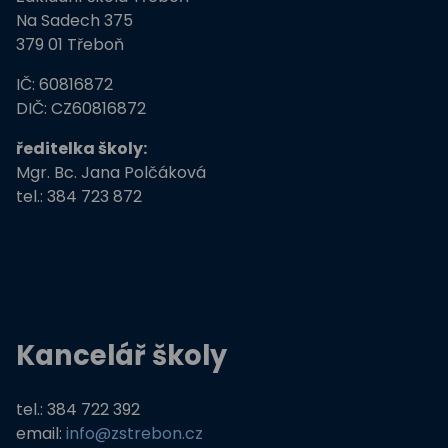
ZŠ Třeboň, Na Sadech jede do E
Na Sadech 375
379 01 Třeboň
Tvořivá dílna žáků ZŠ Třeboň
IČ: 60816872
Zdravé město Třeboň a ZŠ
DIČ: CZ60816872
ředitelka školy:
Stromy, skřeti, dřeváci
Mgr. Bc. Jana Polčáková
tel.: 384 723 872
EU peníze školám
Živá zahrada
Kreativní a kompetentní učitel
Kancelář školy
Němčina nekouše
Podpora programů prevence krim
tel.: 384 722 392
email:
info@zstrebon.cz