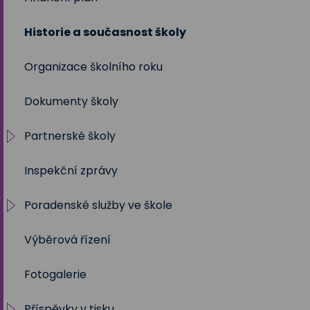
Historie a současnost školy
2021/2022
Organizace školního roku
2020/2021
Dokumenty školy
2019/2020
Partnerské školy
2018/2019
Inspekční zprávy
2017/2018
Projekty
Poradenské služby ve škole
2016/2017
Výběrová řízení
2015/2016
Výchovný a kariérní poradce
Fotogalerie
2014/2015
Metodik prevence
Příspěvky v tisku
2013/2014
Školní psycholog