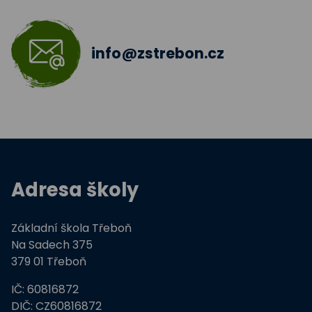
Šablony II.
info@zstrebon.cz
Šablony 2016
Celé Česko čte dětem
Zdravá pětka
Hravě žij zdravě
Adresa školy
Moderní technologie ve výuce
Základní škola Třeboň
ZŠ Třeboň, Na Sadech jede do E
Na Sadech 375
379 01 Třeboň
Tvořivá dílna žáků ZŠ Třeboň
IČ: 60816872
Zdravé město Třeboň a ZŠ
DIČ: CZ60816872