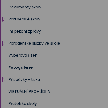
Dokumenty školy
2019/2020
Partnerské školy
2018/2019
Inspekční zprávy
2017/2018
Projekty
Poradenské služby ve škole
2016/2017
Výběrová řízení
2015/2016
Výchovný a kariérní poradce
Fotogalerie
2014/2015
Metodik prevence
Příspěvky v tisku
2013/2014
Školní psycholog
VIRTUÁLNÍ PROHLÍDKA
2012/2013
Sociální pedagog
Školní rok 2023 - 2024
Přátelské školy
Speciální pedagog
Školní rok 2024 - 2025