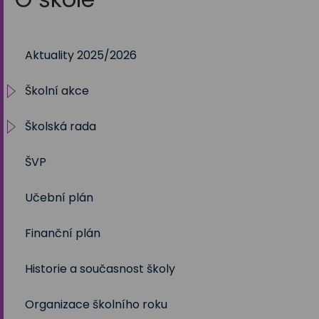
Aktuality 2025/2026
Školní akce
Školská rada
2025/2026
ŠVP
2024/2025
Volby 2017
Učební plán
2023/2024
Volby 2020
Finanční plán
2022/2023
Volby 2023
Historie a současnost školy
2021/2022
Organizace školního roku
2020/2021