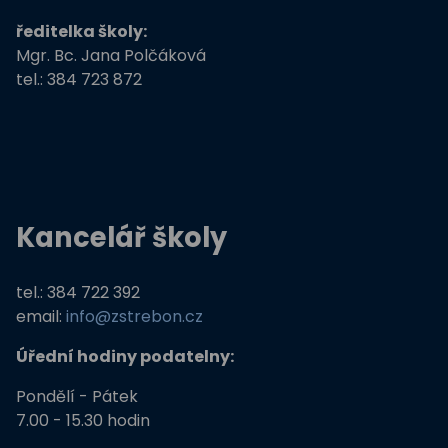
ředitelka školy:
Stromy, skřeti, dřeváci
Mgr. Bc. Jana Polčáková
tel.: 384 723 872
EU peníze školám
Živá zahrada
Kreativní a kompetentní učitel
Kancelář školy
Němčina nekouše
Podpora programů prevence krim
tel.: 384 722 392
email:
info@zstrebon.cz
Úřední hodiny podatelny:
Pondělí - Pátek
7.00 - 15.30 hodin