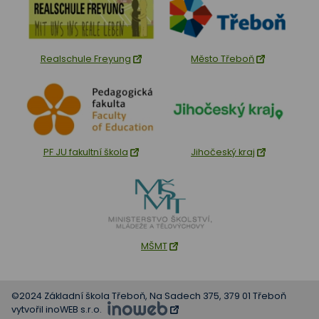
Realschule Freyung
Město Třeboň
PF JU fakultní škola
Jihočeský kraj
MŠMT
©2024 Základní škola Třeboň, Na Sadech 375, 379 01 Třeboň
vytvořil inoWEB s.r.o.