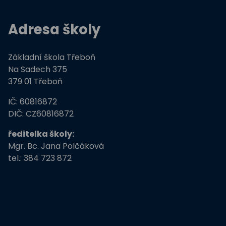
Hravě žij zdravě
Adresa školy
Moderní technologie ve výuce
Základní škola Třeboň
ZŠ Třeboň, Na Sadech jede do E
Na Sadech 375
379 01 Třeboň
Tvořivá dílna žáků ZŠ Třeboň
IČ: 60816872
Zdravé město Třeboň a ZŠ
DIČ: CZ60816872
ředitelka školy:
Stromy, skřeti, dřeváci
Mgr. Bc. Jana Polčáková
tel.: 384 723 872
EU peníze školám
Živá zahrada
Kreativní a kompetentní učitel