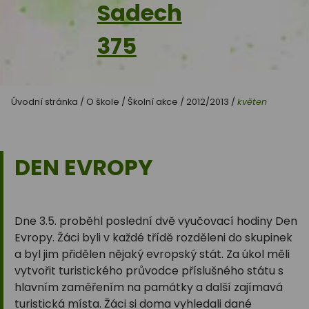
Sadech
375
Úvodní stránka
/
O škole
/
Školní akce
/
2012/2013
/
květen
DEN EVROPY
Dne 3.5. proběhl poslední dvě vyučovací hodiny Den
Evropy. Žáci byli v každé třídě rozděleni do skupinek
a byl jim přidělen nějaký evropský stát. Za úkol měli
vytvořit turistického průvodce příslušného státu s
hlavním zaměřením na památky a další zajímavá
turistická místa. Žáci si doma vyhledali dané