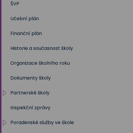
ŠVP
2024/2025
Volby 2017
Učební plán
2023/2024
Volby 2020
Finanční plán
2022/2023
Volby 2023
Historie a současnost školy
2021/2022
Organizace školního roku
2020/2021
Dokumenty školy
2019/2020
Partnerské školy
2018/2019
Inspekční zprávy
2017/2018
Projekty
Poradenské služby ve škole
2016/2017