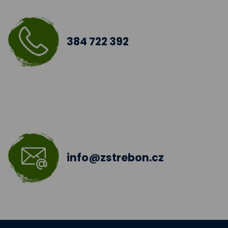
Digitalizace školy
Doučování žáků škol
384 722 392
Šablony III
Jazyková učebna
Škola bez hranic 2018 - 2019
Šablony II.
info@zstrebon.cz
Šablony 2016
Celé Česko čte dětem
Zdravá pětka