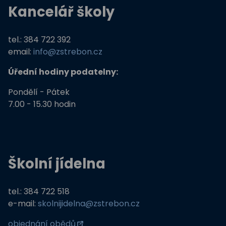
Kancelář školy
Němčina nekouše
Podpora programů prevence krim
tel.: 384 722 392
email:
info@zstrebon.cz
Úřední hodiny podatelny:
Pondělí - Pátek
7.00 - 15.30 hodin
Školní jídelna
tel.: 384 722 518
e-mail:
skolnijidelna@zstrebon.cz
objednání obědů