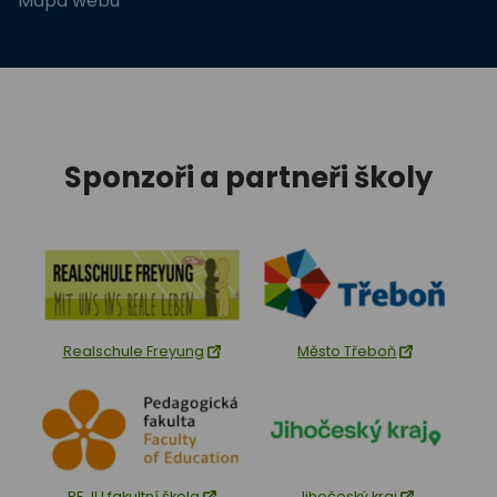
Mapa webu
Sponzoři a partneři školy
Realschule Freyung
Město Třeboň
PF JU fakultní škola
Jihočeský kraj