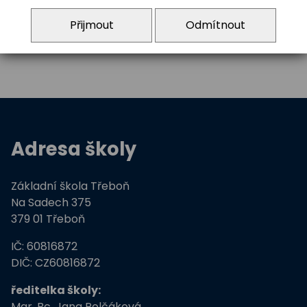
info@zstrebon.cz
Sladká jídla
Přijmout
Odmítnout
Adresa školy
Základní škola Třeboň
Na Sadech 375
379 01 Třeboň
IČ: 60816872
DIČ: CZ60816872
ředitelka školy:
Mgr. Bc. Jana Polčáková