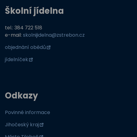
Školní jídelna
tel.: 384 722 518
e-mail:
skolnijidelna@zstrebon.cz
objednání obědů
jídelníček
Odkazy
Povinné informace
Jihočeský kraj
Město Třeboň