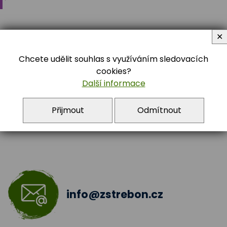
Vaření
✕
Archiv
Chcete udělit souhlas s využíváním sledovacích
cookies?
384 722 392
Další informace
Přijmout
Odmítnout
info@zstrebon.cz