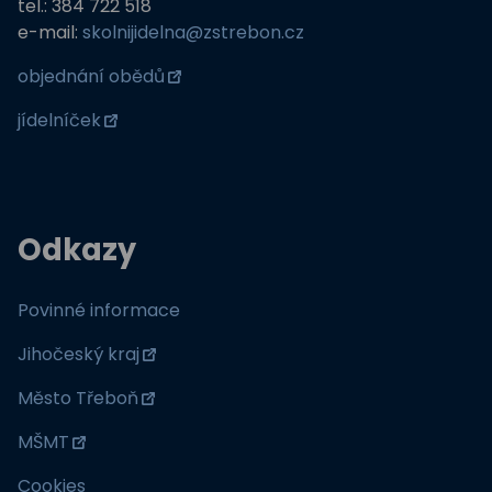
tel.: 384 722 518
e-mail:
skolnijidelna@zstrebon.cz
objednání obědů
jídelníček
Odkazy
Povinné informace
Jihočeský kraj
Město Třeboň
MŠMT
Cookies