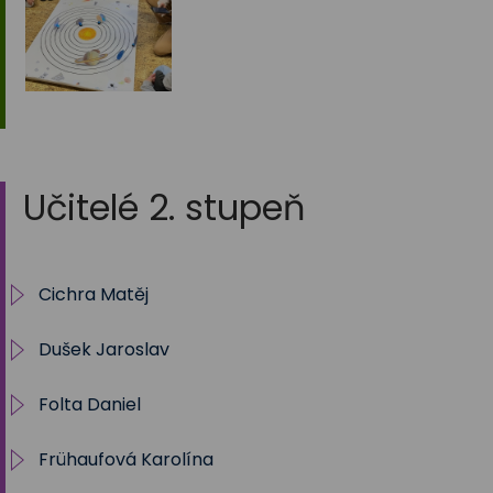
Učitelé 2. stupeň
Cichra Matěj
Dušek Jaroslav
Třídnictví
Folta Daniel
Sportovní soutěže 2023-2024
Informatika
Frühaufová Karolína
Sportovní soutěže 2022-2023
Občanská výchova
Třída 8.A