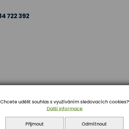
84 722 392
nfo@zstrebon.cz
Chcete udělit souhlas s využíváním sledovacích cookies?
Další informace
Přijmout
Odmítnout