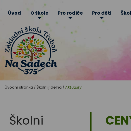
Úvod
O škole
Pro rodiče
Pro děti
Škol
Základní
Úvodní stránka
/
Školní jídelna
/
Aktuality
škola
Třeboň
Školní
CEN