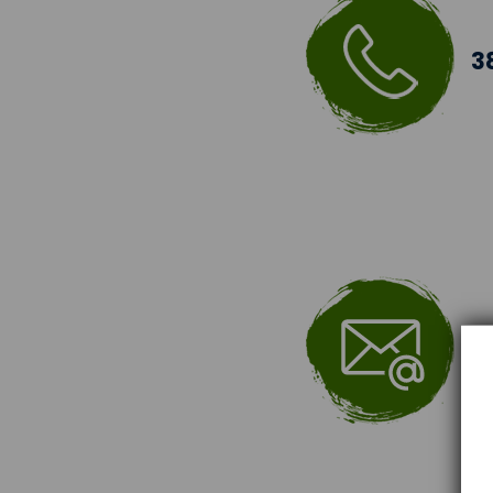
Pokrmy z telecího masa
3
Pokrmy z drůbežího a
kraličího
Pokrmy z ryb
Pokrmy z mletých mas
Bezmasé pokrmy -slané
Sladká jídla
i