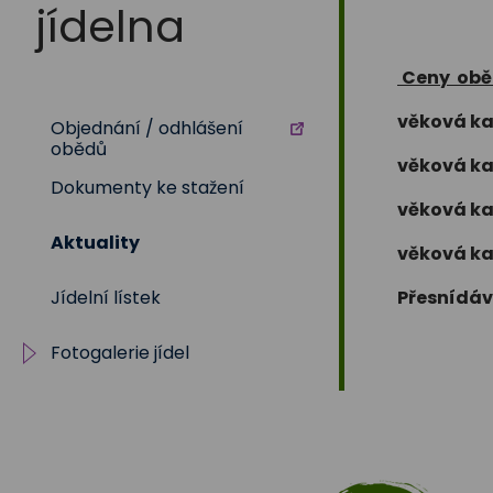
Na
jídelna
Sadech
Ceny oběd
věková ka
Objednání / odhlášení
375
obědů
věková ka
Dokumenty ke stažení
věková kat
Aktuality
věková ka
Jídelní lístek
Přesnídáv
Fotogalerie jídel
Pokrmy z vepřového
masa
Pokrmy z hovězího masa