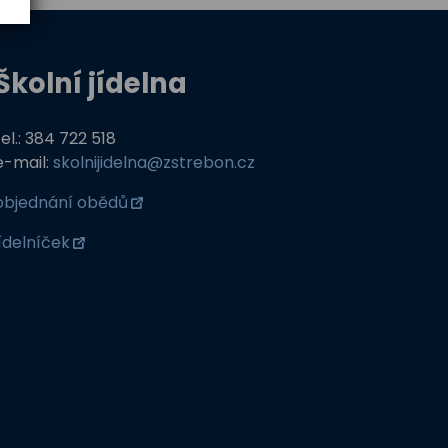
Školní jídelna
tel.: 384 722 518
e-mail:
skolnijidelna@zstrebon.cz
objednání obědů
jídelníček