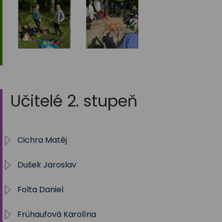
Učitelé 2. stupeň
Cichra Matěj
Dušek Jaroslav
Třídnictví
Folta Daniel
Sportovní soutěže 2023-2024
Informatika
Frühaufová Karolína
Sportovní soutěže 2022-2023
Občanská výchova
Třída 8.A