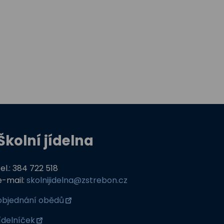
Školní jídelna
tel.: 384 722 518
e-mail:
skolnijidelna@zstrebon.cz
objednání obědů
jídelníček