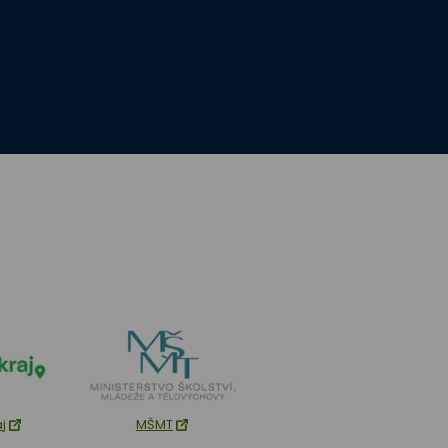
aj
MŠMT