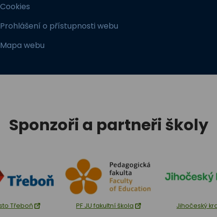
Cookies
Prohlášení o přístupnosti webu
Mapa webu
Sponzoři a partneři školy
sto Třeboň
PF JU fakultní škola
Jihočeský kr