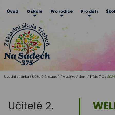
Úvod
O škole
Pro rodiče
Pro děti
Škol
Základní
Úvodní stránka
/
Učitelé 2. stupeň
/
Matějka Adam
/
Třída 7.C
/
2024
škola
Třeboň
Učitelé 2.
WEL