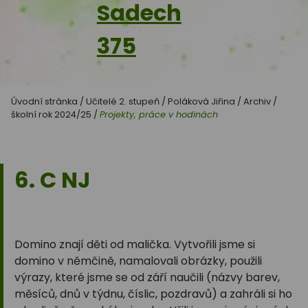
Sadech
375
Úvodní stránka
/
Učitelé 2. stupeň
/
Poláková Jiřina
/
Archiv
/
školní rok 2024/25
/
Projekty, práce v hodinách
6. C NJ
Domino znají děti od malička. Vytvořili jsme si
domino v němčině, namalovali obrázky, použili
výrazy, které jsme se od září naučili (názvy barev,
měsíců, dnů v týdnu, číslic, pozdravů) a zahráli si ho