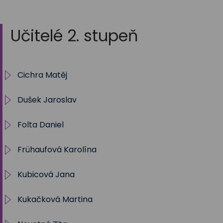
Učitelé 2. stupeň
Cichra Matěj
Dušek Jaroslav
Třídnictví
Folta Daniel
Sportovní soutěže 2023-2024
Informatika
Frühaufová Karolína
Sportovní soutěže 2022-2023
Občanská výchova
Třída 8.A
Kubicová Jana
Lyžařský kurz 2025
Výchova ke zdraví
Vyučované předměty
8.B
Kukačková Martina
Hudební výchova
Přírodopis
3.B