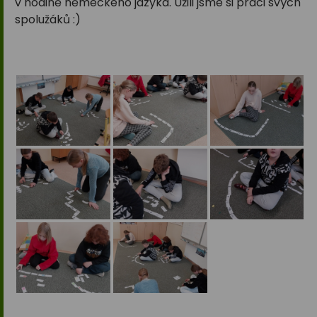
v hodině německého jazyka. Užili jsme si práci svých
spolužáků :)