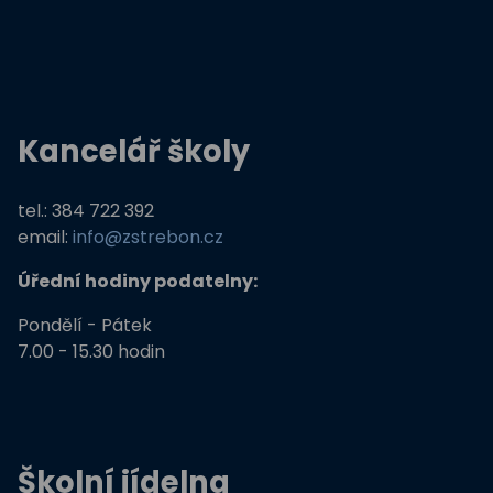
Živá zahrada
Kreativní a kompetentní učitel
Kancelář školy
Němčina nekouše
Podpora programů prevence krim
tel.: 384 722 392
email:
info@zstrebon.cz
Úřední hodiny podatelny:
Pondělí - Pátek
7.00 - 15.30 hodin
Školní jídelna