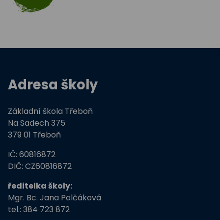
Celé Česko čte dětem
Zdravá pětka
Hravě žij zdravě
Adresa školy
Moderní technologie ve výuce
Základní škola Třeboň
ZŠ Třeboň, Na Sadech jede do E
Na Sadech 375
379 01 Třeboň
Tvořivá dílna žáků ZŠ Třeboň
IČ: 60816872
Zdravé město Třeboň a ZŠ
DIČ: CZ60816872
ředitelka školy:
Stromy, skřeti, dřeváci
Mgr. Bc. Jana Polčáková
tel.: 384 723 872
EU peníze školám