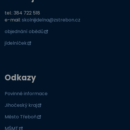
tel.: 384 722 518
e-mail:
skolnijidelna@zstrebon.cz
objednání obědů
jídelníček
Odkazy
Povinné informace
Jihočeský kraj
Město Třeboň
MŠMT