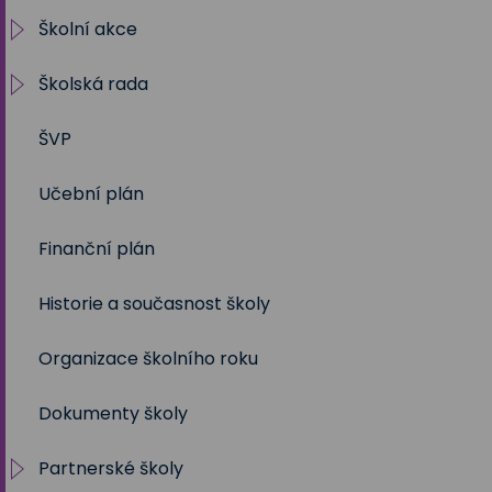
Školní akce
Školská rada
2025/2026
ŠVP
2024/2025
Volby 2017
Učební plán
2023/2024
Volby 2020
Finanční plán
2022/2023
Volby 2023
Historie a současnost školy
2021/2022
Organizace školního roku
2020/2021
Dokumenty školy
2019/2020
Partnerské školy
2018/2019