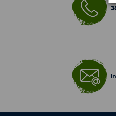
Šablony II.
3
Šablony 2016
Celé Česko čte dětem
Zdravá pětka
Hravě žij zdravě
Moderní technologie ve
výuce
i
ZŠ Třeboň, Na Sadech
jede do E
Tvořivá dílna žáků ZŠ
Třeboň
Zdravé město Třeboň a