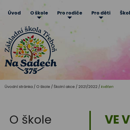
Úvod
O škole
Pro rodiče
Pro děti
Škol
Základní
Úvodní stránka
/
O škole
/
Školní akce
/
2021/2022
/
květen
škola
Třeboň
O škole
VE V