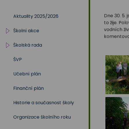
Na
Dne 30. 5.
Aktuality 2025/2026
Sadech
to žije. Po
vodních ži
Školní akce
375
komentovan
Školská rada
2025/2026
ŠVP
2024/2025
Volby 2017
Učební plán
2023/2024
Volby 2020
Finanční plán
2022/2023
Volby 2023
Historie a současnost školy
2021/2022
Organizace školního roku
2020/2021