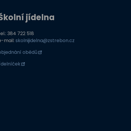
Školní jídelna
tel.: 384 722 518
e-mail:
skolnijidelna@zstrebon.cz
objednání obědů
jídelníček