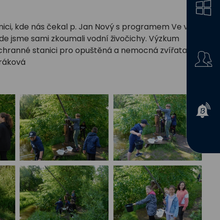
anici, kde nás čekal p. Jan Nový s programem Ve vodě
 kde jsme sami zkoumali vodní živočichy. Výzkum
záchranné stanici pro opuštěná a nemocná zvířata s
dráková