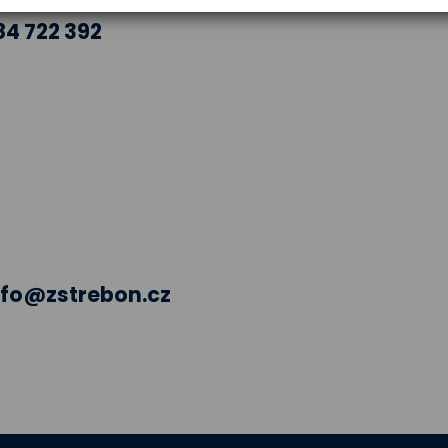
84 722 392
nfo@zstrebon.cz