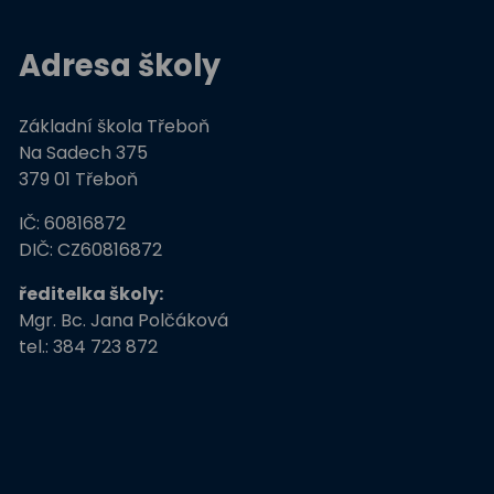
ZŠ
Stromy, skřeti, dřeváci
Adresa školy
EU peníze školám
Základní škola Třeboň
Živá zahrada
Na Sadech 375
379 01 Třeboň
Kreativní a kompetentní
IČ: 60816872
učitel
DIČ: CZ60816872
Němčina nekouše
ředitelka školy:
Mgr. Bc. Jana Polčáková
Podpora programů
prevence krim
tel.: 384 723 872