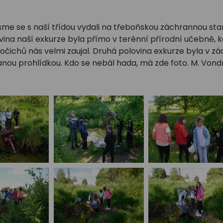
 jsme se s naší třídou vydali na třeboňskou záchrannou st
lovina naší exkurze byla přímo v terénní přírodní učebně,
vočichů nás velmi zaujal. Druhá polovina exkurze byla v 
ou prohlídkou. Kdo se nebál hada, má zde foto. M. Von