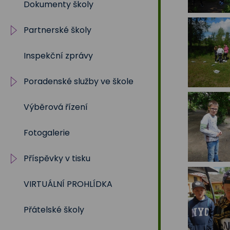
Dokumenty školy
2019/2020
Partnerské školy
2018/2019
Inspekční zprávy
2017/2018
Projekty
Poradenské služby ve škole
2016/2017
Výběrová řízení
2015/2016
Výchovný a kariérní
poradce
Fotogalerie
2014/2015
Metodik prevence
Příspěvky v tisku
2013/2014
Školní psycholog
VIRTUÁLNÍ PROHLÍDKA
2012/2013
Školní rok 2023 - 2024
Sociální pedagog
Přátelské školy
Školní rok 2024 - 2025
Speciální pedagog