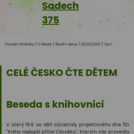
Sadech
375
Úvodní stránka
/
O škole
/
Školní akce
/
2020/2021
/
říjen
CELÉ ČESKO ČTE DĚTEM
Beseda s knihovnicí
V úterý 16.9. se děti zúčastnily projektového dne ŠD
"Kniha nejlepší přítel čllověka", kterým nás provedla