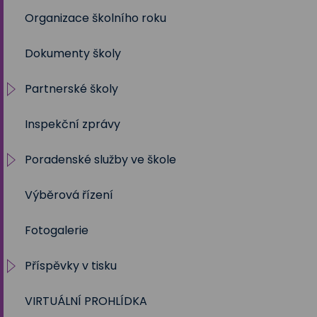
Organizace školního roku
2020/2021
Dokumenty školy
2019/2020
Partnerské školy
2018/2019
Inspekční zprávy
2017/2018
Projekty
Poradenské služby ve škole
2016/2017
Výběrová řízení
2015/2016
Výchovný a kariérní poradce
Fotogalerie
2014/2015
Metodik prevence
Příspěvky v tisku
2013/2014
Školní psycholog
VIRTUÁLNÍ PROHLÍDKA
2012/2013
Sociální pedagog
Školní rok 2023 - 2024