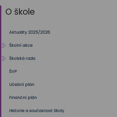
O škole
Aktuality 2025/2026
Školní akce
Školská rada
2025/2026
ŠVP
2024/2025
Volby 2017
Učební plán
2023/2024
Volby 2020
Finanční plán
2022/2023
Volby 2023
Historie a současnost školy
2021/2022