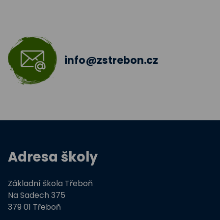
Škola bez hranic 2018 - 2019
Šablony II.
info@zstrebon.cz
Šablony 2016
Celé Česko čte dětem
Zdravá pětka
Hravě žij zdravě
Adresa školy
Moderní technologie ve výuce
Základní škola Třeboň
ZŠ Třeboň, Na Sadech jede do E
Na Sadech 375
379 01 Třeboň
Tvořivá dílna žáků ZŠ Třeboň