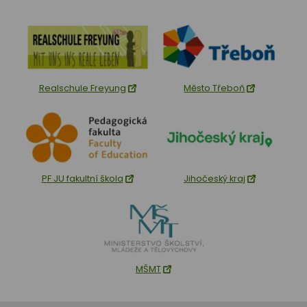
Realschule Freyung
Město Třeboň
PF JU fakultní škola
Jihočeský kraj
MŠMT