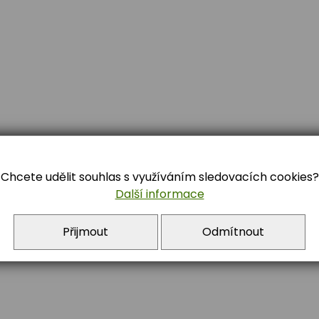
Chcete udělit souhlas s využíváním sledovacích cookies?
Další informace
84 722 392
Přijmout
Odmítnout