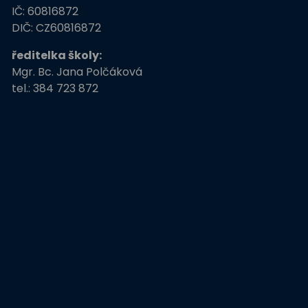
ZŠ
IČ: 60816872
Stromy, skřeti, dřeváci
DIČ: CZ60816872
ředitelka školy:
EU peníze školám
Mgr. Bc. Jana Polčáková
tel.: 384 723 872
Živá zahrada
Kreativní a kompetentní
učitel
Němčina nekouše
Podpora programů
prevence krim