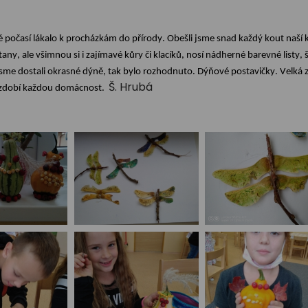
é počasí
lákalo k procházkám
do přírody
.
Obešli
jsme snad
každý kout
naší 
any, ale všimnou si i
zajímavé
kůry či klacíků,
nosí nádherné barevné listy,
sme dostali
okrasné dýně, tak bylo rozhodnuto. Dýňové postavičky. Velká 
Š. Hrubá
ozdobí
každou domácnost.