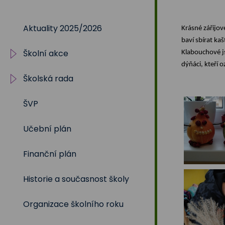
Na
Aktuality 2025/2026
Krásné zářijov
Sadech
baví sbírat
kašt
Školní akce
Klabouchové j
375
dýňáci
, kteří 
Školská rada
2025/2026
ŠVP
2024/2025
Volby 2017
Učební plán
2023/2024
Volby 2020
Finanční plán
2022/2023
Volby 2023
Historie a současnost školy
2021/2022
Organizace školního roku
2020/2021