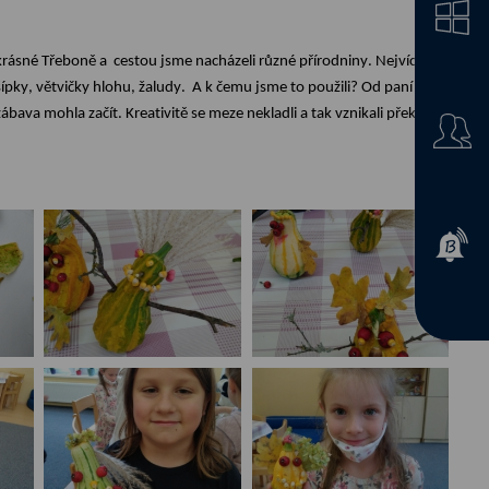
krásné Třeboně a
cestou jsme nacházeli různé
přírodniny.
Nejvíce děti
šípky, větvičky hlohu, žaludy
.
A
k čemu jsme to použili
? Od paní
zábava mohla začít.
Kreativitě se meze
nekladli
a
tak v
znik
ali
překrásní