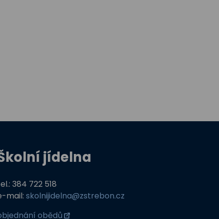
Školní jídelna
tel.: 384 722 518
e-mail:
skolnijidelna@zstrebon.cz
objednání obědů