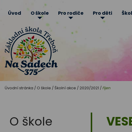
Úvod
O škole
Pro rodiče
Pro děti
Škol
Základní
Úvodní stránka
/
O škole
/
Školní akce
/
2020/2021
/
říjen
škola
Třeboň
O škole
VES