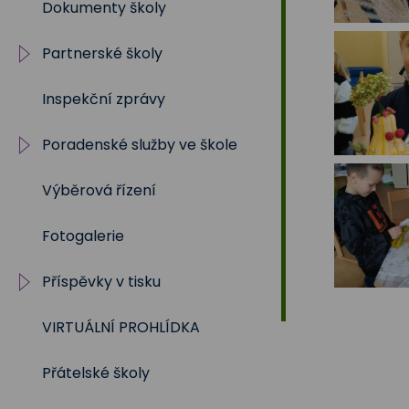
Dokumenty školy
2019/2020
Partnerské školy
2018/2019
Inspekční zprávy
2017/2018
Projekty
Poradenské služby ve škole
2016/2017
Výběrová řízení
2015/2016
Výchovný a kariérní
poradce
Fotogalerie
2014/2015
Metodik prevence
Příspěvky v tisku
2013/2014
Školní psycholog
VIRTUÁLNÍ PROHLÍDKA
2012/2013
Školní rok 2023 - 2024
Sociální pedagog
Přátelské školy
Školní rok 2024 - 2025
Speciální pedagog