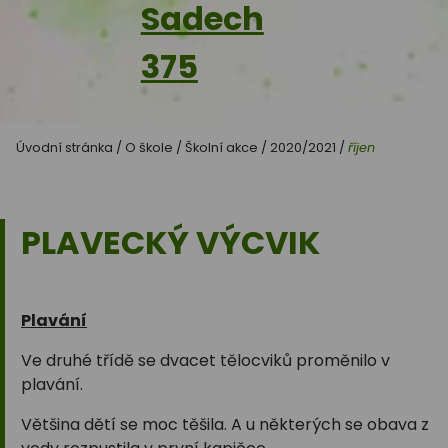
Sadech
375
Úvodní stránka
/
O škole
/
Školní akce
/
2020/2021
/
říjen
PLAVECKÝ VÝCVIK
Plavání
Ve druhé třídě se dvacet tělocviků proměnilo v
plavání.
Většina dětí se moc těšila. A u některých se obava z