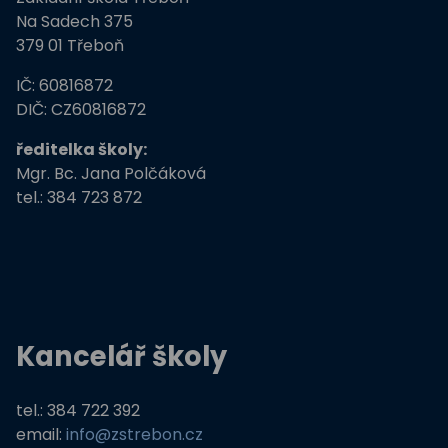
ZŠ Třeboň, Na Sadech jede do E
Na Sadech 375
379 01 Třeboň
Tvořivá dílna žáků ZŠ Třeboň
IČ: 60816872
Zdravé město Třeboň a ZŠ
DIČ: CZ60816872
ředitelka školy:
Stromy, skřeti, dřeváci
Mgr. Bc. Jana Polčáková
tel.: 384 723 872
EU peníze školám
Živá zahrada
Kreativní a kompetentní učitel
Kancelář školy
Němčina nekouše
Podpora programů prevence krim
tel.: 384 722 392
email:
info@zstrebon.cz