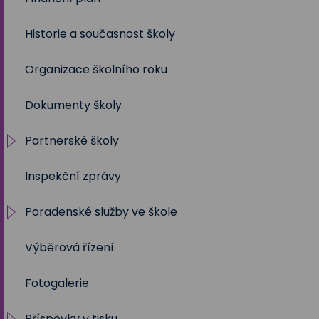
Historie a současnost školy
2021/2022
Organizace školního roku
2020/2021
Dokumenty školy
2019/2020
Partnerské školy
2018/2019
Inspekční zprávy
2017/2018
Projekty
Poradenské služby ve škole
2016/2017
Výběrová řízení
2015/2016
Výchovný a kariérní poradce
Fotogalerie
2014/2015
Metodik prevence
Příspěvky v tisku
2013/2014
Školní psycholog