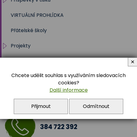
VIRTUÁLNÍ PROHLÍDKA
2012/2013
Sociální pedagog
Školní rok 2023 - 2024
Přátelské školy
Speciální pedagog
Školní rok 2024 - 2025
Projekty
Program poradenských služeb
Školní rok 2025-2026
GDPR
JAK II
✕
Chcete udělit souhlas s využíváním sledovacích
Povinné informace
JAK I
Práva subjektu
cookies?
Další informace
Místní akční plán rozvoje vzdě
Tabulky účelů zpracování
Přijmout
Odmítnout
Digitalizace školy
Doučování žáků škol
384 722 392