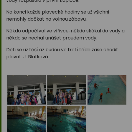
vody rozpustila v první kapičce.
Na konci každé plavecké hodiny se už všichni
nemohly dočkat na volnou zábavu.
Někdo odpočíval ve vířivce, někdo skákal do vody a
někdo se nechal unášet proudem vody.
Děti se už těší až budou ve třetí třídě zase chodit
plavat. J. Blafková