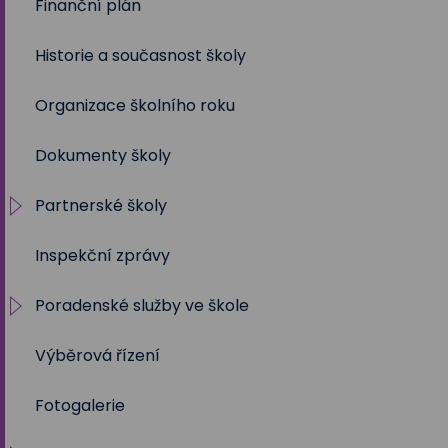
Finanční plán
2022/2023
Volby 2023
Historie a současnost školy
2021/2022
Organizace školního roku
2020/2021
Dokumenty školy
2019/2020
Partnerské školy
2018/2019
Inspekční zprávy
2017/2018
Projekty
Poradenské služby ve škole
2016/2017
Výběrová řízení
2015/2016
Výchovný a kariérní poradce
Fotogalerie
2014/2015
Metodik prevence