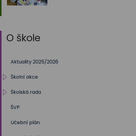
O škole
Aktuality 2025/2026
Školní akce
Školská rada
2025/2026
ŠVP
2024/2025
Volby 2017
Učební plán
2023/2024
Volby 2020