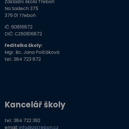
Základní škola Třeboň
ZŠ Třeboň, Na Sadech jede do E
Na Sadech 375
379 01 Třeboň
Tvořivá dílna žáků ZŠ Třeboň
IČ: 60816872
Zdravé město Třeboň a ZŠ
DIČ: CZ60816872
ředitelka školy:
Stromy, skřeti, dřeváci
Mgr. Bc. Jana Polčáková
tel.: 384 723 872
EU peníze školám
Živá zahrada
Kreativní a kompetentní učitel
Kancelář školy
Němčina nekouše
Podpora programů prevence krim
tel.: 384 722 392
email:
info@zstrebon.cz