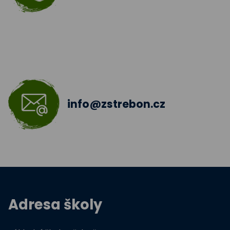
Šablony III
Jazyková učebna
Škola bez hranic 2018 - 2019
Šablony II.
info@zstrebon.cz
Šablony 2016
Celé Česko čte dětem
Zdravá pětka
Hravě žij zdravě
Adresa školy
Moderní technologie ve výuce