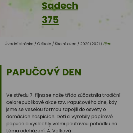
Sadech
375
Úvodní stránka
/
O škole
/
Školní akce
/
2020/2021
/
říjen
PAPUČOVÝ DEN
Ve středu 7. října se naše třída zúčastnila tradiční
celorepublikové akce tzv. Papučového dne, kdy
jsme se veselou formou zapojili do osvěty o
domácích hospicích. Děti si vyrobily papírové
papuče a vyslechly velmi poutavou pohádku na
téma odcházení. A. Volková